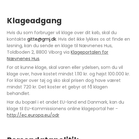
Klageadgang
Hvis du som forbruger vil klage over dit køb, skal du
kontakte
gitte@gmj.dk
. Hvis det ikke lykkes os at finde en
løsning, kan du sende en klage til Nævnenes Hus,
Toldboden 2, 8800 Viborg via
Klageportalen for
Nævnenes Hus
.
For at kunne klage, skal varen eller ydelsen, som du vil
klage over, have kostet mindst 1.110 kr. og højst 100.000 kr.
For klager over tøj og sko skal prisen dog have været
mindst 720 kr. Det koster et gebyr at få klagen
behandlet.
Har du bopæl i et andet EU-land end Danmark, kan du
klage til EU-Kommissionens online klageportal her -
http://ec.europa.eu/odr