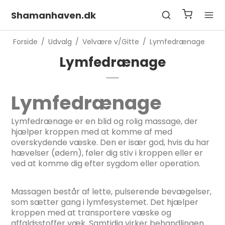
Shamanhaven.dk
Forside
/
Udvalg
/
Velvære v/Gitte
/
Lymfedrænage
Lymfedrænage
Lymfedrænage
Lymfedrænage er en blid og rolig massage, der
hjælper kroppen med at komme af med
overskydende væske. Den er især god, hvis du har
hævelser (ødem), føler dig stiv i kroppen eller er
ved at komme dig efter sygdom eller operation.
Massagen består af lette, pulserende bevægelser,
som sætter gang i lymfesystemet. Det hjælper
kroppen med at transportere væske og
affaldsstoffer væk. Samtidig virker behandlingen