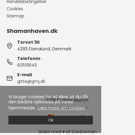
Handelsbetingelser
Cookies
Sitemap
Shamanhaven.dk
Torvet 30
4293 Dianalund, Denmark
Telefonnr.
60519645
E-mail
gitte@gmj.dk
Vi bruger cookies for at sikre, at du får
2026 © Gitte Munch.
den bedste oplevelse på vores
hjemmeside.
Læs mere om cookies
CVR-nummer: 37817473
Ok
Skabt med ♥ af DanDomain