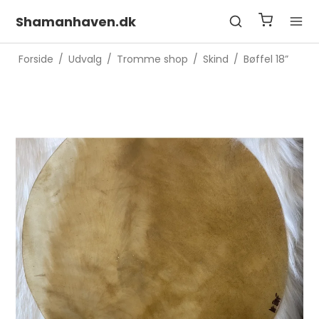
Shamanhaven.dk
Forside
/
Udvalg
/
Tromme shop
/
Skind
/
Bøffel 18”