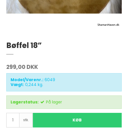
Bøffel 18”
299,00 DKK
Model/Varenr.:
6049
Vægt:
0,244
kg.
Lagerstatus:
På lager
KØB
stk.