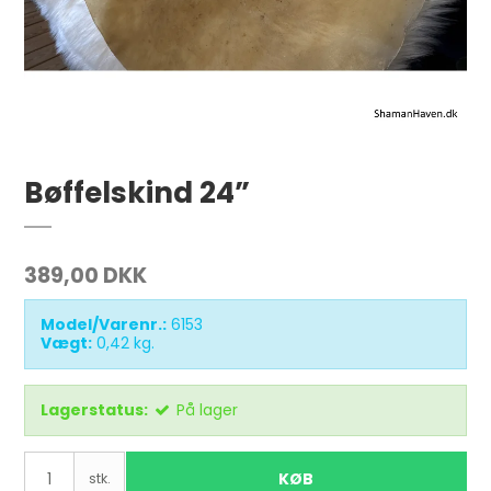
Bøffelskind 24”
389,00 DKK
Model/Varenr.:
6153
Vægt:
0,42
kg.
Lagerstatus:
På lager
KØB
stk.