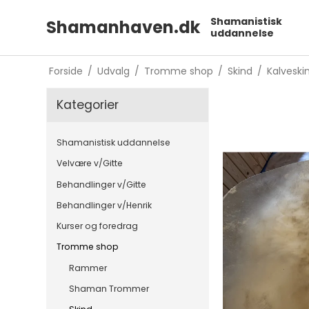
Shamanistisk
Shamanhaven.dk
uddannelse
Forside
/
Udvalg
/
Tromme shop
/
Skind
/
Kalveski
Kategorier
Shamanistisk uddannelse
Velvære v/Gitte
Behandlinger v/Gitte
Behandlinger v/Henrik
Kurser og foredrag
Tromme shop
Rammer
Shaman Trommer