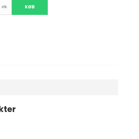
KØB
stk.
kter