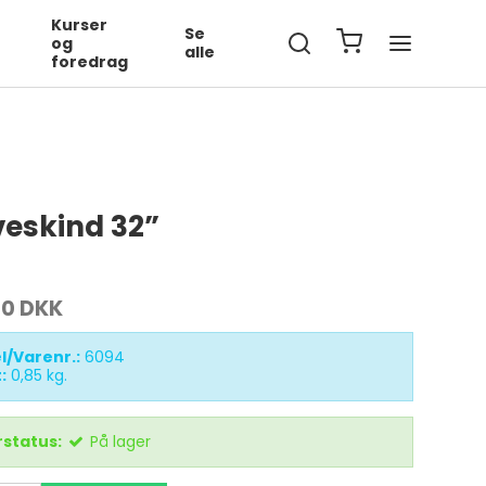
Kurser
Se
og
alle
foredrag
veskind 32”
00 DKK
l/Varenr.:
6094
:
0,85
kg.
status:
På lager