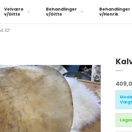
Velvære
Behandlinger
Behandlinger
v/Gitte
v/Gitte
v/Henrik
nd 32”
Kal
409,
Mode
Vægt
Lager