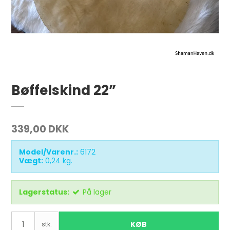
Bøffelskind 22”
339,00 DKK
Model/Varenr.:
6172
Vægt:
0,24
kg.
Lagerstatus:
På lager
KØB
stk.